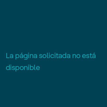
L
a
p
á
g
i
n
a
s
o
l
i
c
i
t
a
d
a
n
o
e
s
t
á
d
i
s
p
o
n
i
b
l
e
Es posible que el enlace esté
desactualizado o que la página