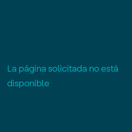
L
a
p
á
g
i
n
a
s
o
l
i
c
i
t
a
d
a
n
o
e
s
t
á
d
i
s
p
o
n
i
b
l
e
Es posible que el enlace esté
desactualizado o que la página